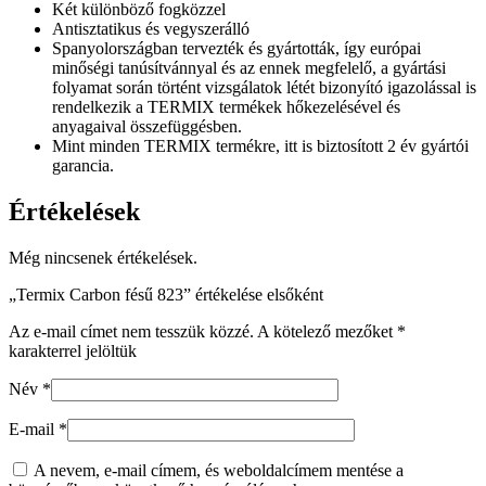
Két különböző fogközzel
Antisztatikus és vegyszerálló
Spanyolországban tervezték és gyártották, így európai
minőségi tanúsítvánnyal és az ennek megfelelő, a gyártási
folyamat során történt vizsgálatok létét bizonyító igazolással is
rendelkezik a TERMIX termékek hőkezelésével és
anyagaival összefüggésben.
Mint minden TERMIX termékre, itt is biztosított 2 év gyártói
garancia.
Értékelések
Még nincsenek értékelések.
„Termix Carbon fésű 823” értékelése elsőként
Az e-mail címet nem tesszük közzé.
A kötelező mezőket
*
karakterrel jelöltük
Név
*
E-mail
*
A nevem, e-mail címem, és weboldalcímem mentése a