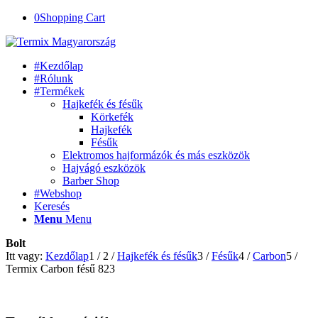
0
Shopping Cart
#Kezdőlap
#Rólunk
#Termékek
Hajkefék és fésűk
Körkefék
Hajkefék
Fésűk
Elektromos hajformázók és más eszközök
Hajvágó eszközök
Barber Shop
#Webshop
Keresés
Menu
Menu
Bolt
Itt vagy:
Kezdőlap
1
/
2
/
Hajkefék és fésűk
3
/
Fésűk
4
/
Carbon
5
/
Termix Carbon fésű 823