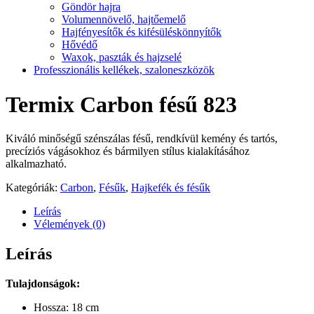
Göndör hajra
Volumennövelő, hajtőemelő
Hajfényesítők és kifésüléskönnyítők
Hővédő
Waxok, paszták és hajzselé
Professzionális kellékek, szaloneszközök
Termix Carbon fésű 823
Kiváló minőségű szénszálas fésű, rendkívül kemény és tartós,
precíziós vágásokhoz és bármilyen stílus kialakításához
alkalmazható.
Kategóriák:
Carbon
,
Fésűk
,
Hajkefék és fésűk
Leírás
Vélemények (0)
Leírás
Tulajdonságok:
Hossza: 18 cm