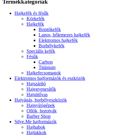
Termékkategóriák
Hajkefék és fésűk
Körkefék
Hajkefék
Bontókefék
Lapos, hőlemezes hajkefék
Elektromos hajkefék
Borbélykefék
Speciális kefék
Fésűk
Carbon
Titánium
Hajkefecsomagok
Elektromos hajformázók és eszközök
Hajszárító
Hajegyenesítők
Hajsütővas
Hajvágás, borbélyeszközök
Hajnyírógépek
Ollók, borotvák
Barber Shop
Stlye.Me hajformázók
Hajhabok
Hajlakkok