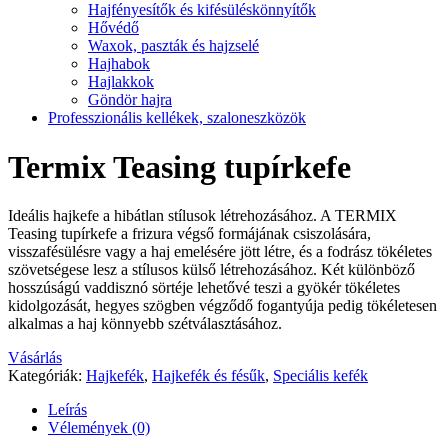
Hajfényesítők és kifésüléskönnyítők
Hővédő
Waxok, paszták és hajzselé
Hajhabok
Hajlakkok
Göndör hajra
Professzionális kellékek, szaloneszközök
Termix Teasing tupírkefe
Ideális hajkefe a hibátlan stílusok létrehozásához. A TERMIX
Teasing tupírkefe a frizura végső formájának csiszolására,
visszafésülésre vagy a haj emelésére jött létre, és a fodrász tökéletes
szövetségese lesz a stílusos külső létrehozásához. Két különböző
hosszúságú vaddisznó sörtéje lehetővé teszi a gyökér tökéletes
kidolgozását, hegyes szögben végződő fogantyúja pedig tökéletesen
alkalmas a haj könnyebb szétválasztásához.
Vásárlás
Kategóriák:
Hajkefék
,
Hajkefék és fésűk
,
Speciális kefék
Leírás
Vélemények (0)