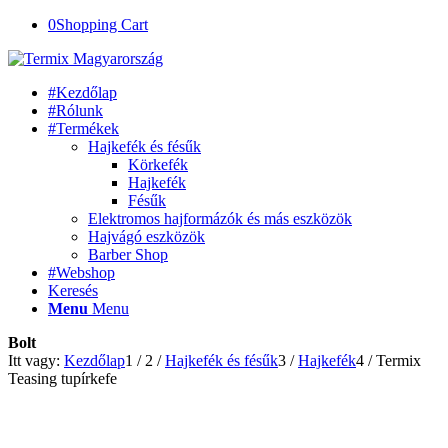
0
Shopping Cart
#Kezdőlap
#Rólunk
#Termékek
Hajkefék és fésűk
Körkefék
Hajkefék
Fésűk
Elektromos hajformázók és más eszközök
Hajvágó eszközök
Barber Shop
#Webshop
Keresés
Menu
Menu
Bolt
Itt vagy:
Kezdőlap
1
/
2
/
Hajkefék és fésűk
3
/
Hajkefék
4
/
Termix
Teasing tupírkefe