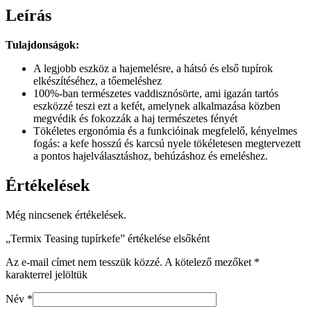
Leírás
Tulajdonságok:
A legjobb eszköz a hajemelésre, a hátsó és első tupírok
elkészítéséhez, a tőemeléshez
100%-ban természetes vaddisznósörte, ami igazán tartós
eszközzé teszi ezt a kefét, amelynek alkalmazása közben
megvédik és fokozzák a haj természetes fényét
Tökéletes ergonómia és a funkcióinak megfelelő, kényelmes
fogás: a kefe hosszú és karcsú nyele tökéletesen megtervezett
a pontos hajelválasztáshoz, behúzáshoz és emeléshez.
Értékelések
Még nincsenek értékelések.
„Termix Teasing tupírkefe” értékelése elsőként
Az e-mail címet nem tesszük közzé.
A kötelező mezőket
*
karakterrel jelöltük
Név
*