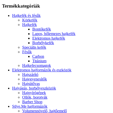
Termékkategóriák
Hajkefék és fésűk
Körkefék
Hajkefék
Bontókefék
Lapos, hőlemezes hajkefék
Elektromos hajkefék
Borbélykefék
Speciális kefék
Fésűk
Carbon
Titánium
Hajkefecsomagok
Elektromos hajformázók és eszközök
Hajszárító
Hajegyenesítők
Hajsütővas
Hajvágás, borbélyeszközök
Hajnyírógépek
Ollók, borotvák
Barber Shop
Stlye.Me hajformázók
Volumennövelő, hajtőemelő