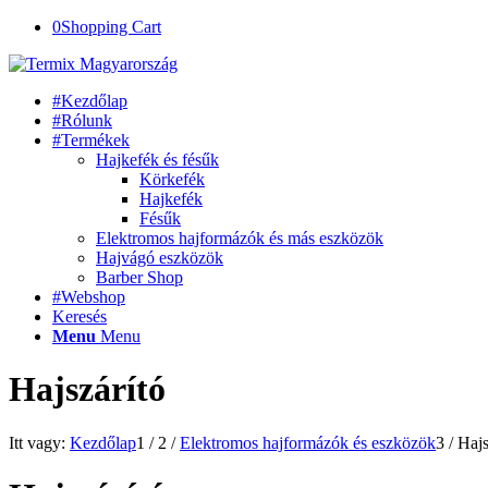
0
Shopping Cart
#Kezdőlap
#Rólunk
#Termékek
Hajkefék és fésűk
Körkefék
Hajkefék
Fésűk
Elektromos hajformázók és más eszközök
Hajvágó eszközök
Barber Shop
#Webshop
Keresés
Menu
Menu
Hajszárító
Itt vagy:
Kezdőlap
1
/
2
/
Elektromos hajformázók és eszközök
3
/
Hajs