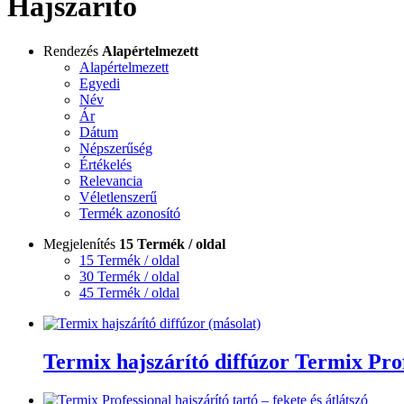
Hajszárító
Rendezés
Alapértelmezett
Alapértelmezett
Egyedi
Név
Ár
Dátum
Népszerűség
Értékelés
Relevancia
Véletlenszerű
Termék azonosító
Megjelenítés
15 Termék / oldal
15 Termék / oldal
30 Termék / oldal
45 Termék / oldal
Termix hajszárító diffúzor Termix Pro