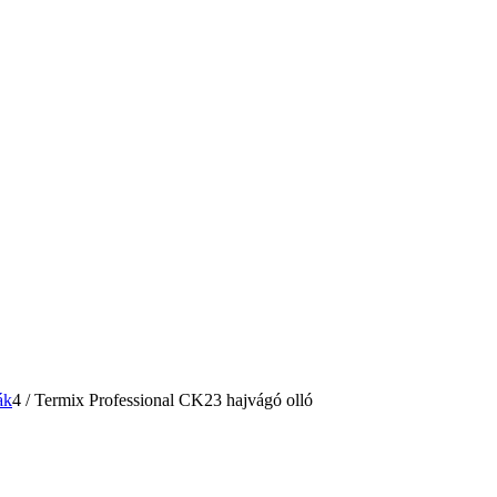
ák
4
/
Termix Professional CK23 hajvágó olló