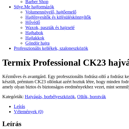
Barber Shop
Stlye.Me hajformázók
Volumennövelő, hajtőemelő
Hajfényesítők és kifésüléskönnyítők
Hővédő
Waxok, paszták és hajzselé
Hajhabok
Hajlakkok
Göndör hajra
Professzionális kellékek, szaloneszközök
Termix Professional CK23 hajvá
Kézműves és avantgárd. Egy professzionális fodrász-olló a fodrász 
készült, prémium CK23 ollónkat azért hoztuk létre, hogy minden fodrás
amely olyan biztos és biztonságos eredményekhez vezet, mint semmil
Kategóriák:
Hajvágás, borbélyeszközök
,
Ollók, borotvák
Leírás
Vélemények (0)
Leírás