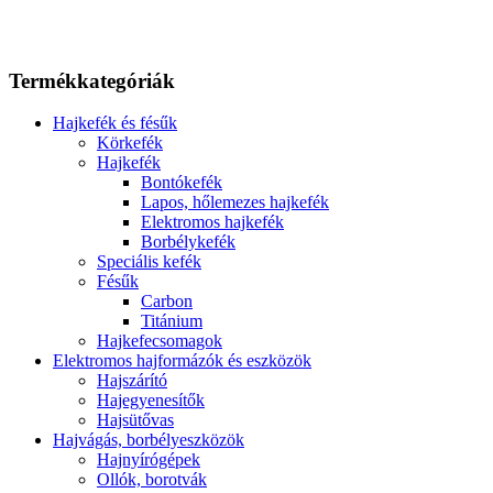
Termékkategóriák
Hajkefék és fésűk
Körkefék
Hajkefék
Bontókefék
Lapos, hőlemezes hajkefék
Elektromos hajkefék
Borbélykefék
Speciális kefék
Fésűk
Carbon
Titánium
Hajkefecsomagok
Elektromos hajformázók és eszközök
Hajszárító
Hajegyenesítők
Hajsütővas
Hajvágás, borbélyeszközök
Hajnyírógépek
Ollók, borotvák