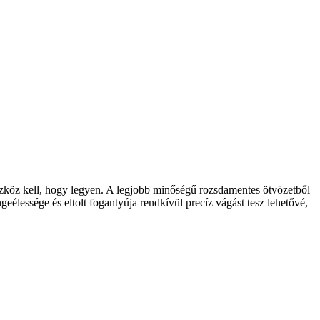
zköz kell, hogy legyen. A legjobb minőségű rozsdamentes ötvözetből
élessége és eltolt fogantyúja rendkívül precíz vágást tesz lehetővé,