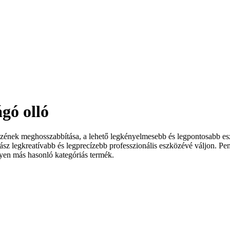
gó olló
kezének meghosszabbítása, a lehető legkényelmesebb és legpontosabb es
z legkreatívabb és legprecízebb professzionális eszközévé váljon. Penge
yen más hasonló kategóriás termék.