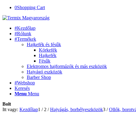
0
Shopping Cart
#Kezdőlap
#Rólunk
#Termékek
Hajkefék és fésűk
Körkefék
Hajkefék
Fésűk
Elektromos hajformázók és más eszközök
Hajvágó eszközök
Barber Shop
#Webshop
Keresés
Menu
Menu
Bolt
Itt vagy:
Kezdőlap
1
/
2
/
Hajvágás, borbélyeszközök
3
/
Ollók, borotv