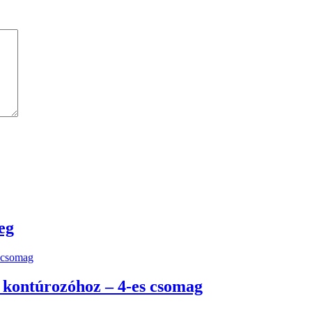
eg
t kontúrozóhoz – 4-es csomag