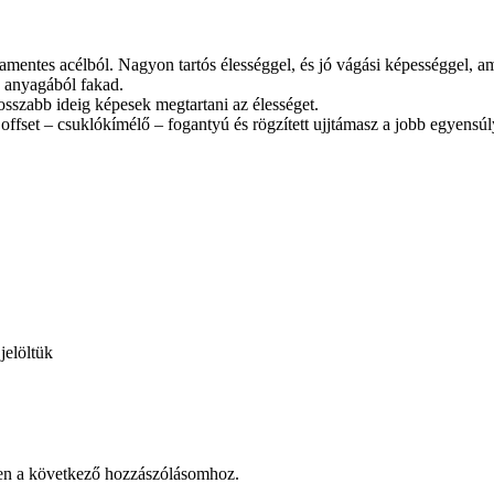
mentes acélból. Nagyon tartós élességgel, és jó vágási képességgel, ami
 anyagából fakad.
sszabb ideig képesek megtartani az élességet.
 offset – csuklókímélő – fogantyú és rögzített ujjtámasz a jobb egyens
jelöltük
en a következő hozzászólásomhoz.