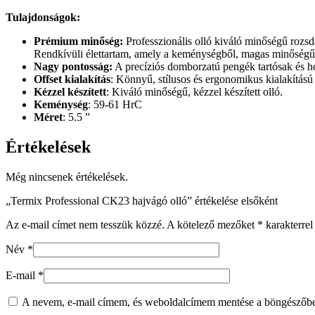
Tulajdonságok:
Prémium minőség:
Professzionális olló kiváló minőségű rozsda
Rendkívüli élettartam, amely a keménységből, magas minőségű
Nagy pontosság:
A precíziós domborzatú pengék tartósak és ho
Offset kialakítás
: Könnyű, stílusos és ergonomikus kialakítású
Kézzel készített
: Kiváló minőségű, kézzel készített olló.
Keménység
: 59-61 HrC
Méret
: 5.5 ”
Értékelések
Még nincsenek értékelések.
„Termix Professional CK23 hajvágó olló” értékelése elsőként
Az e-mail címet nem tesszük közzé.
A kötelező mezőket
*
karakterrel 
Név
*
E-mail
*
A nevem, e-mail címem, és weboldalcímem mentése a böngészőb