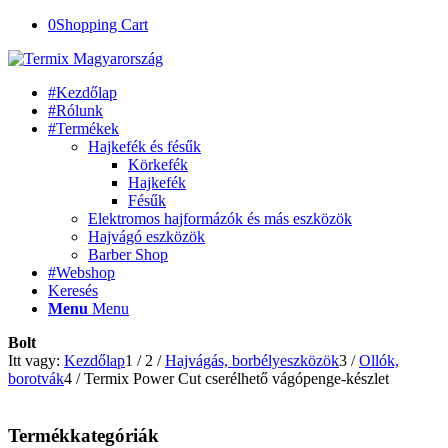
0
Shopping Cart
#Kezdőlap
#Rólunk
#Termékek
Hajkefék és fésűk
Körkefék
Hajkefék
Fésűk
Elektromos hajformázók és más eszközök
Hajvágó eszközök
Barber Shop
#Webshop
Keresés
Menu
Menu
Bolt
Itt vagy:
Kezdőlap
1
/
2
/
Hajvágás, borbélyeszközök
3
/
Ollók,
borotvák
4
/
Termix Power Cut cserélhető vágópenge-készlet
Termékkategóriák