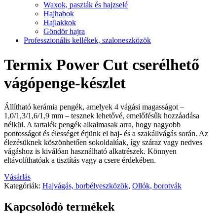
Waxok, paszták és hajzselé
Hajhabok
Hajlakkok
Göndör hajra
Professzionális kellékek, szaloneszközök
Termix Power Cut cserélhető
vágópenge-készlet
Állítható kerámia pengék, amelyek 4 vágási magasságot –
1,0/1,3/1,6/1,9 mm – tesznek lehetővé, emelőfésűk hozzáadása
nélkül. A tartalék pengék alkalmasak arra, hogy nagyobb
pontosságot és élességet érjünk el haj- és a szakállvágás során. Az
élezésüknek köszönhetően sokoldalúak, így száraz vagy nedves
vágáshoz is kiválóan használható alkatrészek. Könnyen
eltávolíthatóak a tisztítás vagy a csere érdekében.
Vásárlás
Kategóriák:
Hajvágás, borbélyeszközök
,
Ollók, borotvák
Kapcsolódó termékek