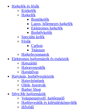
Hajkefék és fésűk
Körkefék
Hajkefék
Bontókefék
Lapos, hőlemezes hajkefék
Elektromos hajkefék
Borbélykefék
Speciális kefék
Fésűk
Carbon
Titánium
Hajkefecsomagok
Elektromos hajformázók és eszközök
Hajszárító
Hajegyenesítők
Hajsütővas
Hajvágás, borbélyeszközök
Hajnyírógépek
Ollók, borotvák
Barber Shop
Stlye.Me hajformázók
Volumennövelő, hajtőemelő
Hajfényesítők és kifésüléskönnyítők
Hővédő