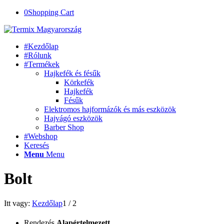
0
Shopping Cart
#Kezdőlap
#Rólunk
#Termékek
Hajkefék és fésűk
Körkefék
Hajkefék
Fésűk
Elektromos hajformázók és más eszközök
Hajvágó eszközök
Barber Shop
#Webshop
Keresés
Menu
Menu
Bolt
Itt vagy:
Kezdőlap
1
/
2
Rendezés
Alapértelmezett