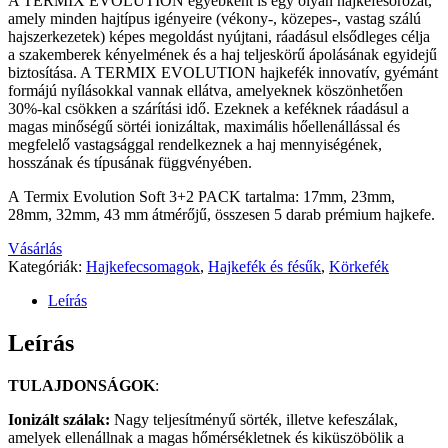
A TERMIX EVOLUTION egyébként is egy olyan hajkefesorozat,
amely minden hajtípus igényeire (vékony-, közepes-, vastag szálú
hajszerkezetek) képes megoldást nyújtani, ráadásul elsődleges célja
a szakemberek kényelmének és a haj teljeskörű ápolásának egyidejű
biztosítása. A TERMIX EVOLUTION hajkefék innovatív, gyémánt
formájú nyílásokkal vannak ellátva, amelyeknek köszönhetően
30%-kal csökken a szárítási idő. Ezeknek a keféknek ráadásul a
magas minőségű sörtéi ionizáltak, maximális hőellenállással és
megfelelő vastagsággal rendelkeznek a haj mennyiségének,
hosszának és típusának függvényében.
A Termix Evolution Soft 3+2 PACK tartalma: 17mm, 23mm,
28mm, 32mm, 43 mm átmérőjű, összesen 5 darab prémium hajkefe.
Vásárlás
Kategóriák:
Hajkefecsomagok
,
Hajkefék és fésűk
,
Körkefék
Leírás
Leírás
TULAJDONSÁGOK
:
Ionizált szálak:
Nagy teljesítményű sörték, illetve kefeszálak,
amelyek ellenállnak a magas hőmérsékletnek és kiküszöbölik a