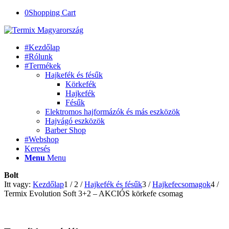
0
Shopping Cart
#Kezdőlap
#Rólunk
#Termékek
Hajkefék és fésűk
Körkefék
Hajkefék
Fésűk
Elektromos hajformázók és más eszközök
Hajvágó eszközök
Barber Shop
#Webshop
Keresés
Menu
Menu
Bolt
Itt vagy:
Kezdőlap
1
/
2
/
Hajkefék és fésűk
3
/
Hajkefecsomagok
4
/
Termix Evolution Soft 3+2 – AKCIÓS körkefe csomag