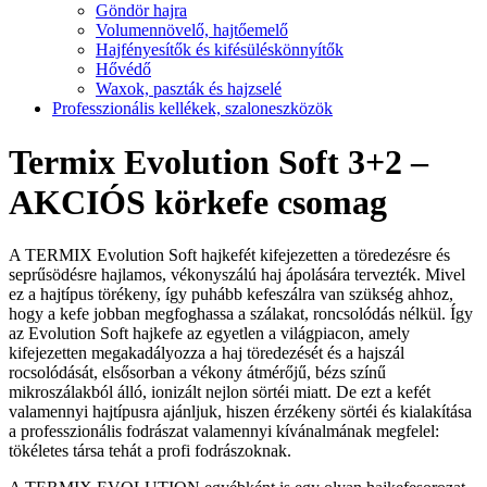
Göndör hajra
Volumennövelő, hajtőemelő
Hajfényesítők és kifésüléskönnyítők
Hővédő
Waxok, paszták és hajzselé
Professzionális kellékek, szaloneszközök
Termix Evolution Soft 3+2 –
AKCIÓS körkefe csomag
A TERMIX Evolution Soft hajkefét kifejezetten a töredezésre és
seprűsödésre hajlamos, vékonyszálú haj ápolására tervezték. Mivel
ez a hajtípus törékeny, így puhább kefeszálra van szükség ahhoz,
hogy a kefe jobban megfoghassa a szálakat, roncsolódás nélkül. Így
az Evolution Soft hajkefe az egyetlen a világpiacon, amely
kifejezetten megakadályozza a haj töredezését és a hajszál
rocsolódását, elsősorban a vékony átmérőjű, bézs színű
mikroszálakból álló, ionizált nejlon sörtéi miatt. De ezt a kefét
valamennyi hajtípusra ajánljuk, hiszen érzékeny sörtéi és kialakítása
a professzionális fodrászat valamennyi kívánalmának megfelel:
tökéletes társa tehát a profi fodrászoknak.