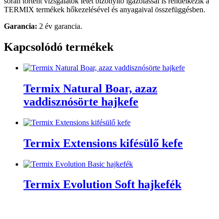
során történt vizsgálatok létét bizonyító igazolással is rendelkezik a
TERMIX termékek hőkezelésével és anyagaival összefüggésben.
Garancia:
2 év garancia.
Kapcsolódó termékek
Termix Natural Boar, azaz
vaddisznósörte hajkefe
Termix Extensions kifésülő kefe
Termix Evolution Soft hajkefék