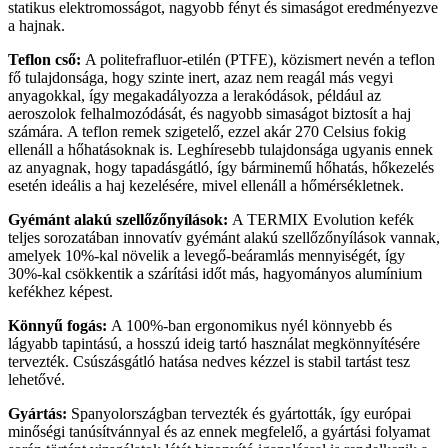
statikus elektromosságot, nagyobb fényt és simaságot eredményezve
a hajnak.
Teflon cső:
A politefrafluor-etilén (PTFE), közismert nevén a teflon
fő tulajdonsága, hogy szinte inert, azaz nem reagál más vegyi
anyagokkal, így megakadályozza a lerakódások, például az
aeroszolok felhalmozódását, és nagyobb simaságot biztosít a haj
számára. A teflon remek szigetelő, ezzel akár 270 Celsius fokig
ellenáll a hőhatásoknak is. Leghíresebb tulajdonsága ugyanis ennek
az anyagnak, hogy tapadásgátló, így bárminemű hőhatás, hőkezelés
esetén ideális a haj kezelésére, mivel ellenáll a hőmérsékletnek.
Gyémánt alakú
szellőzőnyílások
:
A TERMIX Evolution kefék
teljes sorozatában innovatív gyémánt alakú szellőzőnyílások vannak,
amelyek 10%-kal növelik a levegő-beáramlás mennyiségét, így
30%-kal csökkentik a szárítási időt más, hagyományos alumínium
kefékhez képest.
Könnyű fogás:
A 100%-ban ergonomikus nyél könnyebb és
lágyabb tapintású, a hosszú ideig tartó használat megkönnyítésére
tervezték. Csúszásgátló hatása nedves kézzel is stabil tartást tesz
lehetővé.
Gyártás:
Spanyolországban tervezték és gyártották, így európai
minőségi tanúsítvánnyal és az ennek megfelelő, a gyártási folyamat