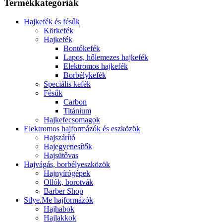
Termékkategóriák
Hajkefék és fésűk
Körkefék
Hajkefék
Bontókefék
Lapos, hőlemezes hajkefék
Elektromos hajkefék
Borbélykefék
Speciális kefék
Fésűk
Carbon
Titánium
Hajkefecsomagok
Elektromos hajformázók és eszközök
Hajszárító
Hajegyenesítők
Hajsütővas
Hajvágás, borbélyeszközök
Hajnyírógépek
Ollók, borotvák
Barber Shop
Stlye.Me hajformázók
Hajhabok
Hajlakkok