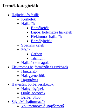
Termékkategóriák
Hajkefék és fésűk
Körkefék
Hajkefék
Bontókefék
Lapos, hőlemezes hajkefék
Elektromos hajkefék
Borbélykefék
Speciális kefék
Fésűk
Carbon
Titánium
Hajkefecsomagok
Elektromos hajformázók és eszközök
Hajszárító
Hajegyenesítők
Hajsütővas
Hajvágás, borbélyeszközök
Hajnyírógépek
Ollók, borotvák
Barber Shop
Stlye.Me hajformázók
Volumennövelő, hajtőemelő