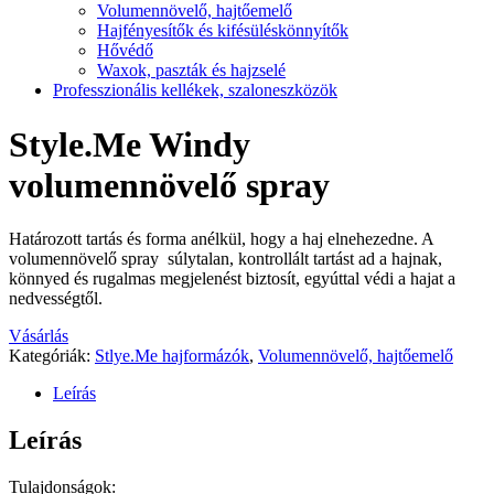
Volumennövelő, hajtőemelő
Hajfényesítők és kifésüléskönnyítők
Hővédő
Waxok, paszták és hajzselé
Professzionális kellékek, szaloneszközök
Style.Me Windy
volumennövelő spray
Határozott tartás és forma anélkül, hogy a haj elnehezedne. A
volumennövelő spray súlytalan, kontrollált tartást ad a hajnak,
könnyed és rugalmas megjelenést biztosít, egyúttal védi a hajat a
nedvességtől.
Vásárlás
Kategóriák:
Stlye.Me hajformázók
,
Volumennövelő, hajtőemelő
Leírás
Leírás
Tulajdonságok: