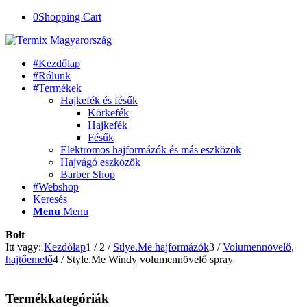
0
Shopping Cart
#Kezdőlap
#Rólunk
#Termékek
Hajkefék és fésűk
Körkefék
Hajkefék
Fésűk
Elektromos hajformázók és más eszközök
Hajvágó eszközök
Barber Shop
#Webshop
Keresés
Menu
Menu
Bolt
Itt vagy:
Kezdőlap
1
/
2
/
Stlye.Me hajformázók
3
/
Volumennövelő,
hajtőemelő
4
/
Style.Me Windy volumennövelő spray
Termékkategóriák