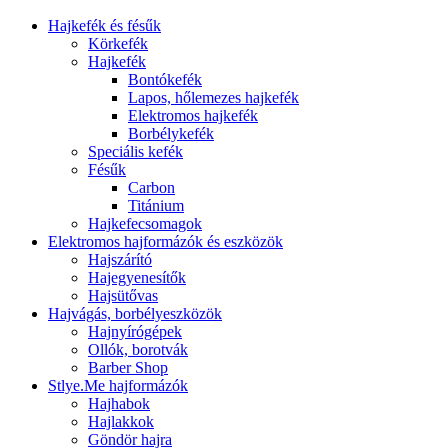
Hajkefék és fésűk
Körkefék
Hajkefék
Bontókefék
Lapos, hőlemezes hajkefék
Elektromos hajkefék
Borbélykefék
Speciális kefék
Fésűk
Carbon
Titánium
Hajkefecsomagok
Elektromos hajformázók és eszközök
Hajszárító
Hajegyenesítők
Hajsütővas
Hajvágás, borbélyeszközök
Hajnyírógépek
Ollók, borotvák
Barber Shop
Stlye.Me hajformázók
Hajhabok
Hajlakkok
Göndör hajra